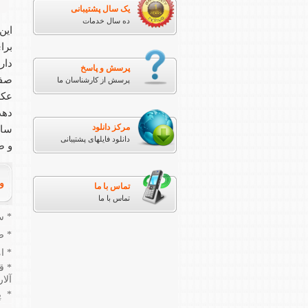
یک سال پشتیبانی
ده سال خدمات
این
برا
دار
پرسش و پاسخ
صفح
پرسش از کارشناسان ما
عکس
دهد
مرکز دانلود
ساز
دانلود فایلهای پشتیبانی
و ضد خ
ویژ
تماس با ما
تماس با ما
* سر
* صفح
* امکان
* ق
آلا
* پ