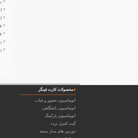
* س
* ا
* ارتباط
* ق
* ق
* د
* د
محصولات کارت فینگر
اتوماسیون حضور و غیاب
اتوماسیون باشگاهی
اتوماسیون پارکینگ
گیت کنترل تردد
دوربین های مدار بسته