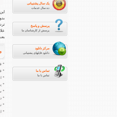
یک سال پشتیبانی
ده سال خدمات
ترد
پرسش و پاسخ
علا
پرسش از کارشناسان ما
بعن
مرکز دانلود
ویژ
دانلود فایلهای پشتیبانی
* قابلیت ت
* ق
تماس با ما
تماس با ما
* ا
* پ
* س
* د
* تخ
* ابعاد 